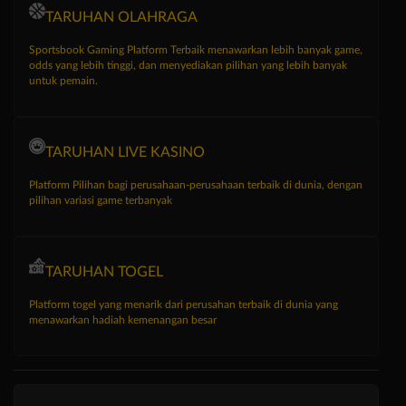
TARUHAN OLAHRAGA
Sportsbook Gaming Platform Terbaik menawarkan lebih banyak game,
odds yang lebih tinggi, dan menyediakan pilihan yang lebih banyak
untuk pemain.
TARUHAN LIVE KASINO
Platform Pilihan bagi perusahaan-perusahaan terbaik di dunia, dengan
pilihan variasi game terbanyak
TARUHAN TOGEL
Platform togel yang menarik dari perusahan terbaik di dunia yang
menawarkan hadiah kemenangan besar