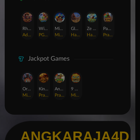
Rhapsody of Muertos
Wings of Iguazu
Mighty Panda
Glory Of Rome
Ze Zeus
Pandemic Rising
AdvantPlay
PG Soft
MicroGaming
Habanero
Hacksaw
Pragmatic Play
Jackpot Games
Orphan Organ
King Of Spears
Anaconda Gold
9 Masks of Fire™ HyperSpins™
MicroGaming
Pragmatic Play
Pragmatic Play
MicroGaming
ANGKARAJA4D