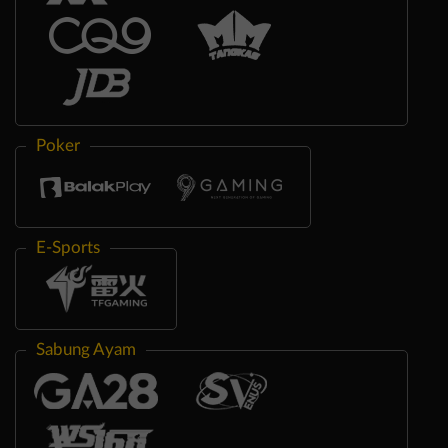
Poker
E-Sports
Sabung Ayam