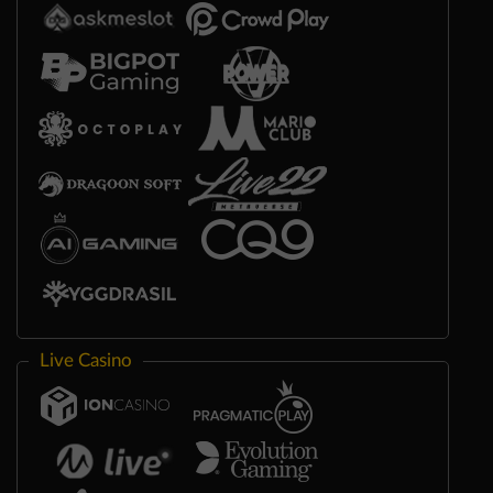
Live Casino