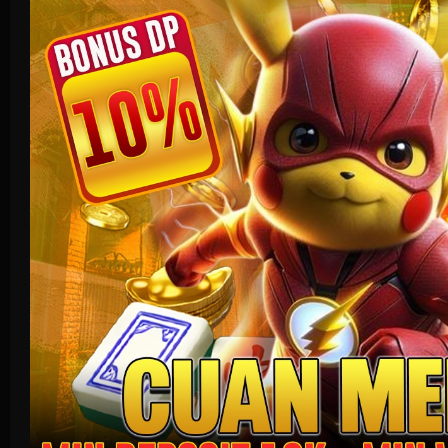
Crash Game