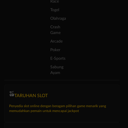
Race
Togel
Olahraga
Crash
Game
Arcade
Poker
E-Sports
Sabung
Ayam
TARUHAN SLOT
Penyedia slot online dengan beragam pilihan game menarik yang
memudahkan pemain untuk mencapai jackpot