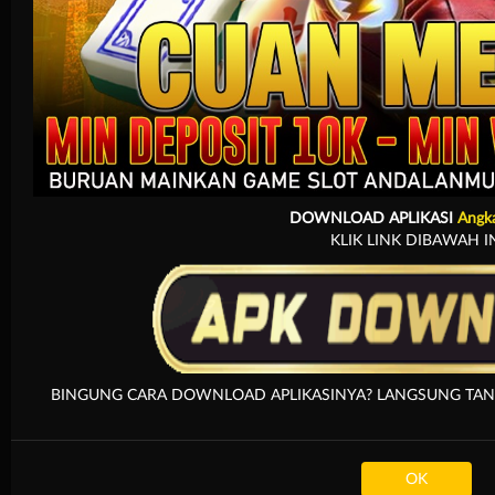
Arcade
DOWNLOAD APLIKASI
Angk
KLIK LINK DIBAWAH I
BINGUNG CARA DOWNLOAD APLIKASINYA? LANGSUNG TANYA
OK