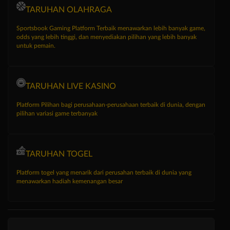
TARUHAN OLAHRAGA
Sportsbook Gaming Platform Terbaik menawarkan lebih banyak game,
odds yang lebih tinggi, dan menyediakan pilihan yang lebih banyak
untuk pemain.
TARUHAN LIVE KASINO
Platform Pilihan bagi perusahaan-perusahaan terbaik di dunia, dengan
pilihan variasi game terbanyak
TARUHAN TOGEL
Platform togel yang menarik dari perusahan terbaik di dunia yang
menawarkan hadiah kemenangan besar