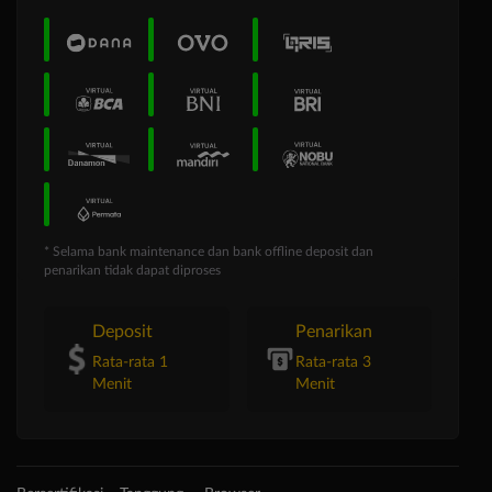
* Selama bank maintenance dan bank offline deposit dan
penarikan tidak dapat diproses
Deposit
Penarikan
Rata-rata 1
Rata-rata 3
Menit
Menit