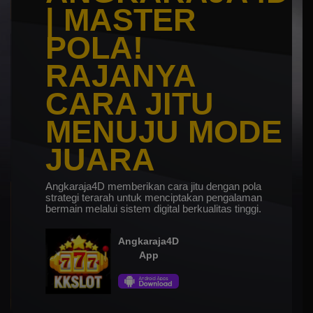
| MASTER
POLA!
RAJANYA
CARA JITU
MENUJU MODE
JUARA
Angkaraja4D memberikan cara jitu dengan pola
strategi terarah untuk menciptakan pengalaman
bermain melalui sistem digital berkualitas tinggi.
Angkaraja4D
App