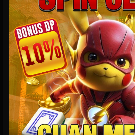
Crash Game