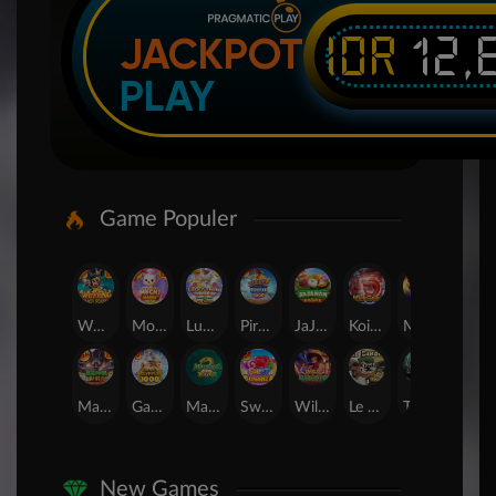
IDR
12,
JACKPOT
PLAY
Game Populer
Wukong - Black Scatter
Mochi Mania 1000
Lucky Twins Wilds
Pirate Quest 1000
JaJanan Pasar
Koi Gate
Mahjong Magic
SUGAR BANG BANG PLUS
Mahjong Wins 3 – Black Scatter
Gates of Olympus 1000
Mahjong Ways 2
Sweet Bonanza
Wild Bandito
Le Bandit
The Crypt
24D Spin
New Games