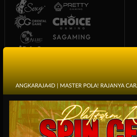
Race
Togel
ANGKARAJA4D | MASTER POLA! RAJANYA CAR
Olahraga