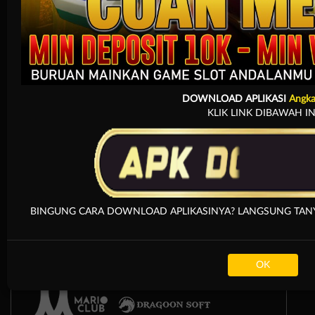
Arcade
DOWNLOAD APLIKASI
Angka
KLIK LINK DIBAWAH IN
BINGUNG CARA DOWNLOAD APLIKASINYA? LANGSUNG TANYA
OK