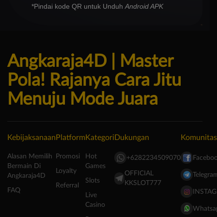
*Pindai kode QR untuk Unduh
Android APK
Angkaraja4D | Master
Pola! Rajanya Cara Jitu
Menuju Mode Juara
Kebijaksanaan
Platform
Kategori
Dukungan
Komunitas
Alasan Memilih
Promosi
Hot
+6282234509070
Facebo
Bermain Di
Games
Loyalty
OFFICIAL
Telegra
Angkaraja4D
Slots
KKSLOT777
Referral
FAQ
INSTA
Live
Casino
Whatsa